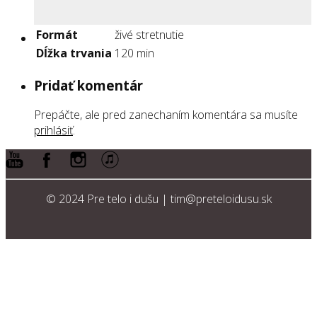
Formát
živé stretnutie
Dĺžka trvania
120 min
Pridať komentár
Prepáčte, ale pred zanechaním komentára sa musíte
prihlásiť
.
© 2024 Pre telo i dušu | tim@preteloidusu.sk