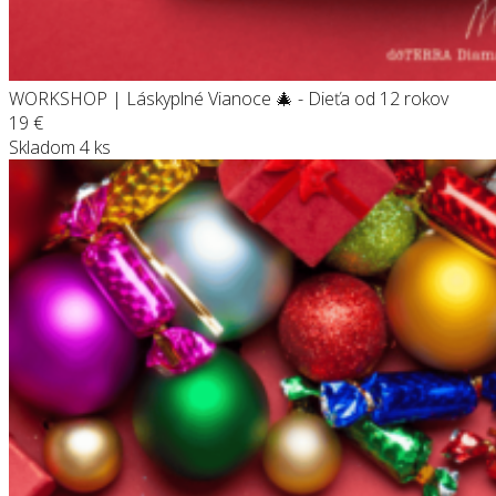
WORKSHOP | Láskyplné Vianoce 🎄 - Dieťa od 12 rokov
19
€
Skladom 4 ks