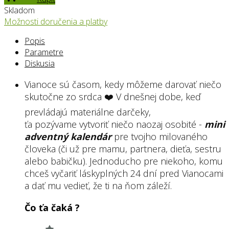
Skladom
Možnosti doručenia a platby
Popis
Parametre
Diskusia
Vianoce sú časom, kedy môžeme darovať niečo
skutočne zo srdca ❤️ V dnešnej dobe, keď
prevládajú materiálne darčeky,
ťa pozývame vytvoriť niečo naozaj osobité -
mini
adventný kalendár
pre tvojho milovaného
človeka (či už pre mamu, partnera, dieťa, sestru
alebo babičku). Jednoducho pre niekoho, komu
chceš vyčariť láskyplných 24 dní pred Vianocami
a dať mu vedieť, že ti na ňom záleží.
Čo ťa čaká ?