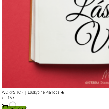
WORKSHOP | Láskyplné Vianoce 🎄
od
15
€
Kúpiť