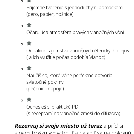
Príjemné tvorenie s jednoduchými pomôckami
(pero, papier, nožnice)
Očarujúca atmosféra pravých vianočných vôní
Odhalíme tajomstvá vianočných éterických olejov
( a ich využitie počas obdobia Vianoc)
Naučíš sa, ktoré vône perfektne dotvoria
sviatočné pokrmy
(pečenie i nápoje)
Odnesieš si praktické PDF
(s receptami na vianočné zmesi do difúzora)
Rezervuj si svoje miesto už teraz
a príď si
s nami trošku vydýchnuť a naladiť sa na pokojnú