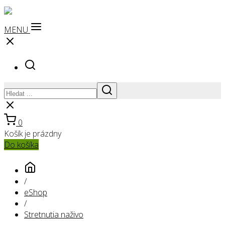
MENU
0
Košík je prázdny
Do košíka
/
eShop
/
Stretnutia naživo