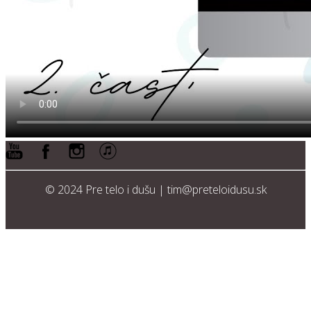
© 2024 Pre telo i dušu | tim@preteloidusu.sk