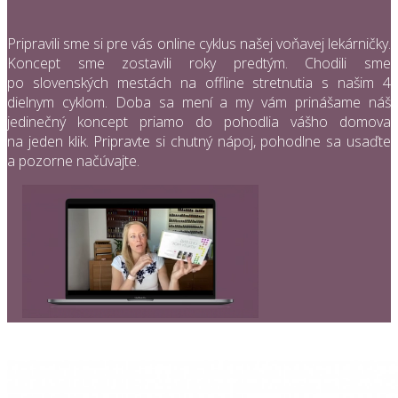
Pripravili sme si pre vás online cyklus našej voňavej lekárničky.
Koncept sme zostavili roky predtým. Chodili sme
po slovenských mestách na offline stretnutia s našim 4
dielnym cyklom. Doba sa mení a my vám prinášame náš
jedinečný koncept priamo do pohodlia vášho domova
na jeden klik. Pripravte si chutný nápoj, pohodlne sa usaďte
a pozorne načúvajte.