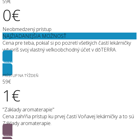
59€
0€
Neobmedzený prístup
NAJŽIADANEJŠIA MOŽNOSŤ
Cena pre teba, pokiaľ si po pozretí všetkých častí lekárničky
vytvoríš svoj vlastný veľkoobchodný účet v dōTERRA.
Objednať
PRÍSTUP NA TÝŽDEŇ
59€
1€
"Základy aromaterapie"
Cena zahŕňa prístup ku prvej časti Voňavej lekárničky a to sú
Základy aromaterapie.
Objednať