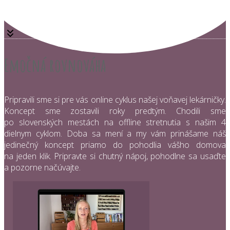
Emočná rovnováha
Pripravili sme si pre vás online cyklus našej voňavej lekárničky.
Koncept sme zostavili roky predtým. Chodili sme
po slovenských mestách na offline stretnutia s našim 4
dielnym cyklom. Doba sa mení a my vám prinášame náš
jedinečný koncept priamo do pohodlia vášho domova
na jeden klik. Pripravte si chutný nápoj, pohodlne sa usaďte
a pozorne načúvajte.