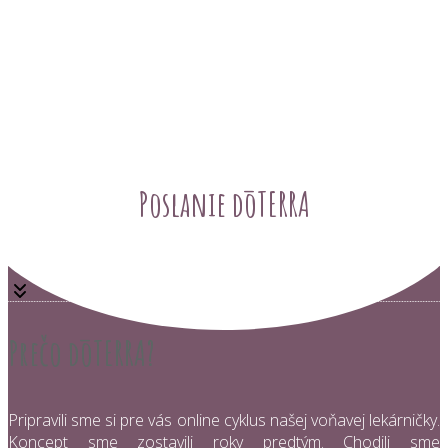
Poslanie dōTERRA
Prečo dōTERRA?
Pripravili sme si pre vás online cyklus našej voňavej lekárničky.
Koncept sme zostavili roky predtým. Chodili sme