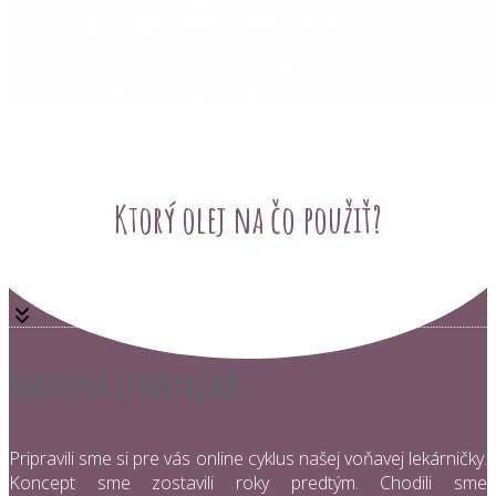
Ktorý olej na čo použiť?
Rodinná lekárnička
Pripravili sme si pre vás online cyklus našej voňavej lekárničky.
Koncept sme zostavili roky predtým. Chodili sme