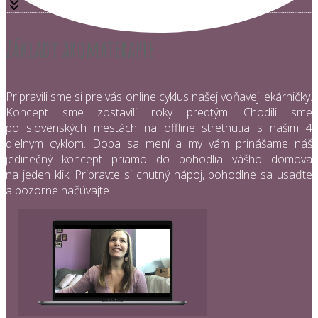
Základy aromaterapie
Pripravili sme si pre vás online cyklus našej voňavej lekárničky.
Koncept sme zostavili roky predtým. Chodili sme
po slovenských mestách na offline stretnutia s našim 4
dielnym cyklom. Doba sa mení a my vám prinášame náš
jedinečný koncept priamo do pohodlia vášho domova
na jeden klik. Pripravte si chutný nápoj, pohodlne sa usaďte
a pozorne načúvajte.